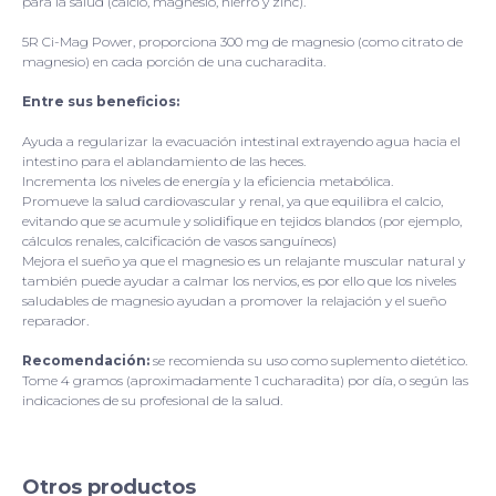
para la salud (calcio, magnesio, hierro y zinc).
5R Ci-Mag Power, proporciona 300 mg de magnesio (como citrato de
magnesio) en cada porción de una cucharadita.
Entre sus beneficios:
Ayuda a regularizar la evacuación intestinal extrayendo agua hacia el
intestino para el ablandamiento de las heces.
Incrementa los niveles de energía y la eficiencia metabólica.
Promueve la salud cardiovascular y renal, ya que equilibra el calcio,
evitando que se acumule y solidifique en tejidos blandos (por ejemplo,
cálculos renales, calcificación de vasos sanguíneos)
Mejora el sueño ya que el magnesio es un relajante muscular natural y
también puede ayudar a calmar los nervios, es por ello que los niveles
saludables de magnesio ayudan a promover la relajación y el sueño
reparador.
Recomendación:
se recomienda su uso como suplemento dietético.
Tome 4 gramos (aproximadamente 1 cucharadita) por día, o según las
indicaciones de su profesional de la salud.
Otros productos