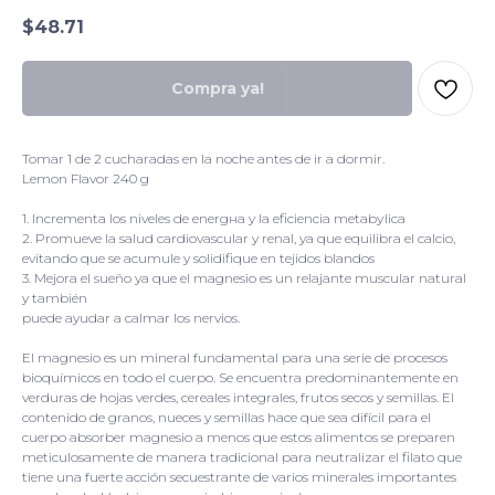
$
48.71
Compra ya!
Tomar 1 de 2 cucharadas en la noche antes de ir a dormir.
Lemon Flavor 240 g
1. Incrementa los niveles de energнa y la eficiencia metabуlica
2. Promueve la salud cardiovascular y renal, ya que equilibra el calcio,
evitando que se acumule y solidifique en tejidos blandos
3. Mejora el sueño ya que el magnesio es un relajante muscular natural
y también
puede ayudar a calmar los nervios.
El magnesio es un mineral fundamental para una serie de procesos
bioquímicos en todo el cuerpo. Se encuentra predominantemente en
verduras de hojas verdes, cereales integrales, frutos secos y semillas. El
contenido de granos, nueces y semillas hace que sea difícil para el
cuerpo absorber magnesio a menos que estos alimentos se preparen
meticulosamente de manera tradicional para neutralizar el filato que
tiene una fuerte acción secuestrante de varios minerales importantes