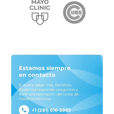
Estamos siempre
en contacto
Si quiere saber más, llámenos.
Podemos responder preguntas y
darle una estimación del coste de
nuestros servicios.
+1 (281) 616-5985