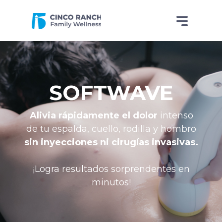
SOFTWAVE
Alivia rápidamente el dolor
intenso
de tu espalda, cuello, rodilla y hombro
sin inyecciones ni cirugías invasivas.
¡Logra resultados sorprendentes en
minutos!